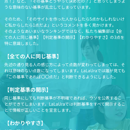
点！」など、「その基準どうやって決めたの？」と思ってしまうよ
うな意味のない基準が乱立してしまっています。
そのため、「そのサイトを作った人からしたら5点かもしれないけ
ど私からしたら1点だよ」というコメントを多く見かけます。
そのようなあいまいなランキングではなく、私たち編集部は【全
ての人に同じ基準】【判定基準の開示】【わかりやすさ】の3点を
特に意識しました。
【全ての人に同じ基準】
先述の通り見る人の感じ方によって点数が変わってしまっては、そ
れは意味のない点数になってしまいます。LaLaUraでは誰が見ても
「この基準であれば〇〇点だ」と判断できるようにしました。
【判定基準の開示】
同じ基準にしても判断基準が不明確であれば、ウソを公表するこ
とができてしまいます。LaLaUraでは判断基準をすべて開示するこ
とで情報が正しいことを宣言します。
【わかりやすさ】