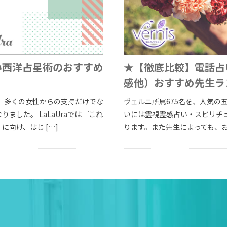
い西洋占星術のおすすめ
★【徹底比較】電話占
感他）おすすめ先生ラ
い。多くの女性からの支持だけでな
ヴェルニ所属675名を、人気の
ました。 LaLaUraでは『これ
いには霊視霊感占い・スピリチ
向け、はじ […]
ります。また先生によっても、お