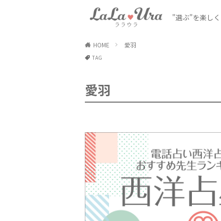
"選ぶ"を楽し
HOME
愛羽
TAG
愛羽