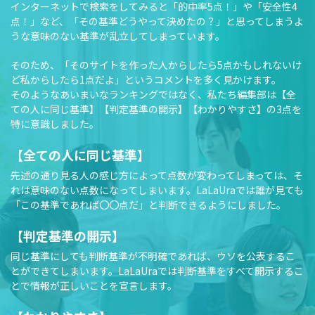
インターネットで検索をしてみると「的中率5点！」や「安全性4
点！」など、「その基準どうやって決めたの？」と思ってしまうよ
うな意味のない基準が乱立してしまっています。
そのため、「そのサイトを作った人からしたら5点かもしれないけ
ど私からしたら1点だよ」というコメントを多く見かけます。
そのようなあいまいなランキングではなく、私たち編集部は【全
ての人に同じ基準】【判定基準の開示】【わかりやすさ】の3点を
特に意識しました。
【全ての人に同じ基準】
先述の通り見る人の感じ方によって点数が変わってしまっては、そ
れは意味のない点数になってしまいます。LaLaUraでは誰が見ても
「この基準であれば〇〇点だ」と判断できるようにしました。
【判定基準の開示】
同じ基準にしても判断基準が不明確であれば、ウソを公表するこ
とができてしまいます。LaLaUraでは判断基準をすべて開示するこ
とで情報が正しいことを宣言します。