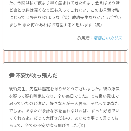
た、今回は私が彼より早く産まれてきたのよ亅会えばあうほ
ど彼との絆は深くなり誰も入ってこれない、このお言葉は私
にとってはお守り?のような（笑）琥珀先生ありがとうござい
ました!また何かあればお電話すると思います（笑）
引用元：
電話占いカリス
不安が吹っ飛んだ
琥珀先生、先程は鑑定をありがとうございました。彼の浮気
を疑って疑心暗鬼になり、辛い毎日でした。でも良い意味で
思っていたのと違い、好きな人が一人居る。それってあなた
でしょ。あなたが余計な事を言わなければ、ずっと好きでい
てくれるよ。だって大好きだもの、あなたの事って言っても
らえて、全ての不安が吹っ飛びました(笑)