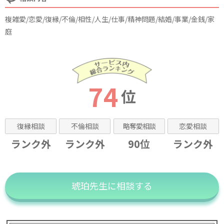
複雑愛/恋愛/復縁/不倫/相性/人生/仕事/精神問題/結婚/事業/金銭/家
庭
74
位
復縁相談
不倫相談
略奪愛相談
恋愛相談
ランク外
ランク外
90位
ランク外
琥珀先生に相談する