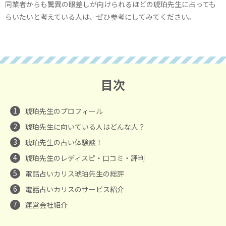
同業者からも驚異の眼差しが向けられるほどの琥珀先生に占っても
らいたいと考えている人は、ぜひ参考にしてみてください。
目次
1
琥珀先生のプロフィール
2
琥珀先生に向いている人はどんな人？
3
琥珀先生の占い体験談！
4
琥珀先生のレディスピ・口コミ・評判
5
電話占いカリス琥珀先生の総評
6
電話占いカリスのサービス紹介
7
運営会社紹介