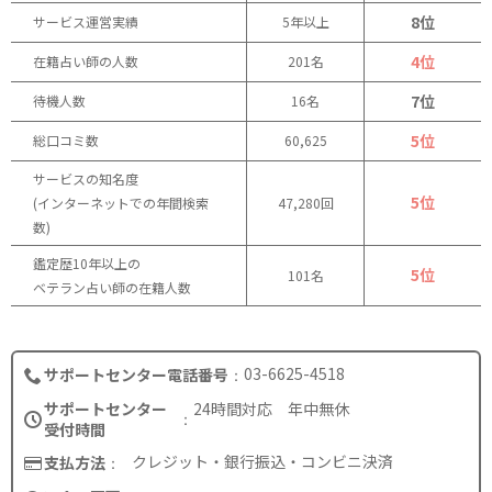
8位
サービス運営実績
5年以上
4位
在籍占い師の人数
201名
7位
待機人数
16名
5位
総口コミ数
60,625
サービスの知名度
5位
(インターネットでの年間検索
47,280回
数)
鑑定歴10年以上の
5位
101名
ベテラン占い師の在籍人数
03-6625-4518
サポートセンター電話番号
サポートセンター
24時間対応 年中無休
受付時間
クレジット・銀行振込・コンビニ決済
支払方法