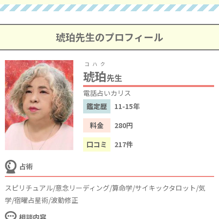
琥珀先生のプロフィール
コハク
琥珀
先生
電話占いカリス
鑑定歴
11-15年
料金
280円
口コミ
217件
占術
スピリチュアル/意念リーディング/算命学/サイキックタロット/気
学/宿曜占星術/波動修正
相談内容