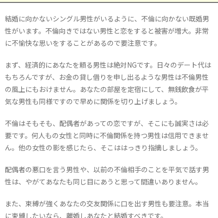
結婚に向かないシングル男性がいるように、不倫に向かない既婚男
性がいます。不倫向きではない男性と恋をすると被害が増大。非常
に不愉快な思いをすることがあるので要注意です。
まず、経済的にあなたを頼る男性は絶対NGです。日々のデート代は
もちろんですが、お金の貸し借りを申し出るような男性は不倫男性
の風上にもおけません。あなたの部屋を定宿にして、無銭飲食が平
気な男性も同様ですので早めに関係を切り上げましょう。
不倫はそもそも、配偶者があっての恋ですが、そこにも誠実さは必
要です。何人もの女性と同時に不倫関係を持つ男性は信用できませ
ん。他の女性の影を感じたら、そこははっきり指摘しましょう。
配偶者の悪口を言う男性や、以前の不倫相手のことを平気で話す男
性は、やがてあなたも同じ目にあうと思って間違いありません。
また、束縛が強くあなたの交友関係に口を出す男性も要注意。本当
に束縛したいなら、離婚しあなたと結婚すべきです。