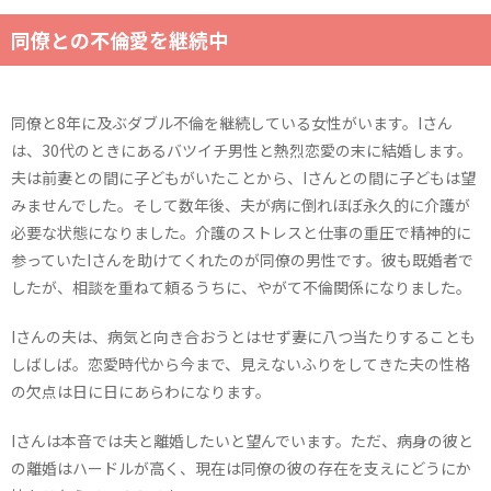
同僚との不倫愛を継続中
同僚と8年に及ぶダブル不倫を継続している女性がいます。Iさん
は、30代のときにあるバツイチ男性と熱烈恋愛の末に結婚します。
夫は前妻との間に子どもがいたことから、Iさんとの間に子どもは望
みませんでした。そして数年後、夫が病に倒れほぼ永久的に介護が
必要な状態になりました。介護のストレスと仕事の重圧で精神的に
参っていたIさんを助けてくれたのが同僚の男性です。彼も既婚者で
したが、相談を重ねて頼るうちに、やがて不倫関係になりました。
Iさんの夫は、病気と向き合おうとはせず妻に八つ当たりすることも
しばしば。恋愛時代から今まで、見えないふりをしてきた夫の性格
の欠点は日に日にあらわになります。
Iさんは本音では夫と離婚したいと望んでいます。ただ、病身の彼と
の離婚はハードルが高く、現在は同僚の彼の存在を支えにどうにか