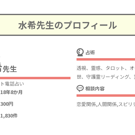
水希先生のプロフィール
占術
キ
希
先生
透視、霊感、タロット、オ
世、守護霊リーディング、
ト電話占い
相談内容
18年8か月
300円
恋愛関係,人間関係,スピリ
1,830件