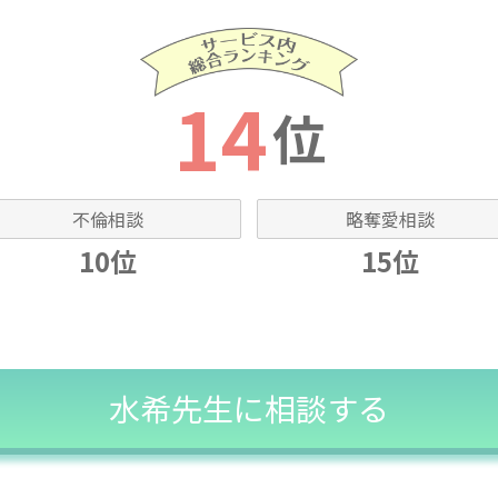
14
位
不倫相談
略奪愛相談
10位
15位
水希先生に相談する