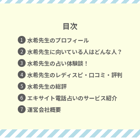
目次
1
水希先生のプロフィール
2
水希先生に向いている人はどんな人？
3
水希先生の占い体験談！
4
水希先生のレディスピ・口コミ・評判
5
水希先生の総評
6
エキサイト電話占いのサービス紹介
7
運営会社概要