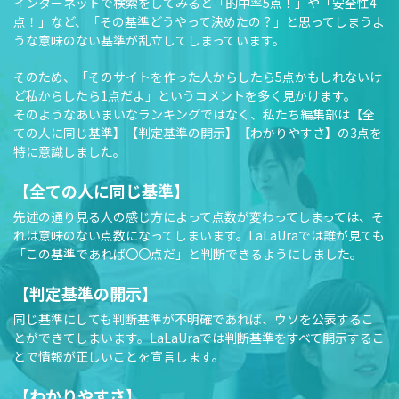
インターネットで検索をしてみると「的中率5点！」や「安全性4
点！」など、「その基準どうやって決めたの？」と思ってしまうよ
うな意味のない基準が乱立してしまっています。
そのため、「そのサイトを作った人からしたら5点かもしれないけ
ど私からしたら1点だよ」というコメントを多く見かけます。
そのようなあいまいなランキングではなく、私たち編集部は【全
ての人に同じ基準】【判定基準の開示】【わかりやすさ】の3点を
特に意識しました。
【全ての人に同じ基準】
先述の通り見る人の感じ方によって点数が変わってしまっては、そ
れは意味のない点数になってしまいます。LaLaUraでは誰が見ても
「この基準であれば〇〇点だ」と判断できるようにしました。
【判定基準の開示】
同じ基準にしても判断基準が不明確であれば、ウソを公表するこ
とができてしまいます。LaLaUraでは判断基準をすべて開示するこ
とで情報が正しいことを宣言します。
【わかりやすさ】