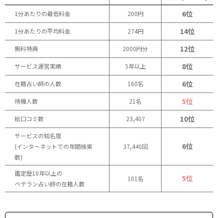
6位
1分あたりの最低料金
200円
14位
1分あたりの平均料金
274円
12位
無料特典
2000円分
8位
サービス運営実績
5年以上
6位
在籍占い師の人数
160名
5位
待機人数
21名
10位
総口コミ数
23,407
サービスの知名度
6位
(インターネットでの年間検索
37,440回
数)
鑑定歴10年以上の
5位
101名
ベテラン占い師の在籍人数