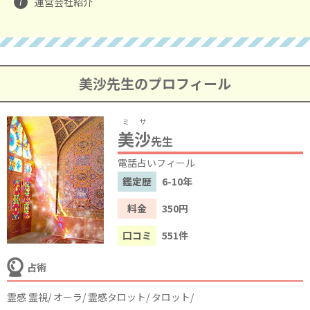
7
運営会社紹介
美沙先生のプロフィール
ミサ
美沙
先生
電話占いフィール
鑑定歴
6-10年
料金
350円
口コミ
551件
占術
霊感 霊視/ オーラ/ 霊感タロット/ タロット/