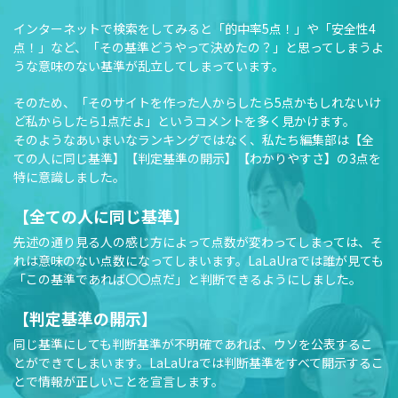
インターネットで検索をしてみると「的中率5点！」や「安全性4
点！」など、「その基準どうやって決めたの？」と思ってしまうよ
うな意味のない基準が乱立してしまっています。
そのため、「そのサイトを作った人からしたら5点かもしれないけ
ど私からしたら1点だよ」というコメントを多く見かけます。
そのようなあいまいなランキングではなく、私たち編集部は【全
ての人に同じ基準】【判定基準の開示】【わかりやすさ】の3点を
特に意識しました。
【全ての人に同じ基準】
先述の通り見る人の感じ方によって点数が変わってしまっては、そ
れは意味のない点数になってしまいます。LaLaUraでは誰が見ても
「この基準であれば〇〇点だ」と判断できるようにしました。
【判定基準の開示】
同じ基準にしても判断基準が不明確であれば、ウソを公表するこ
とができてしまいます。LaLaUraでは判断基準をすべて開示するこ
とで情報が正しいことを宣言します。