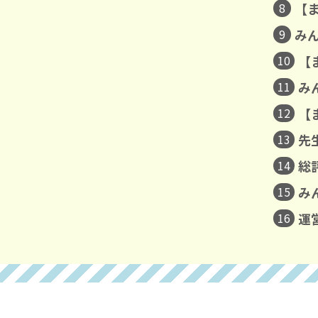
8
【
9
み
10
【
11
み
12
【
13
先
14
総
15
み
16
運