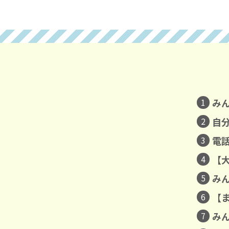
1
み
2
自
3
電
4
【
5
み
6
【
7
み