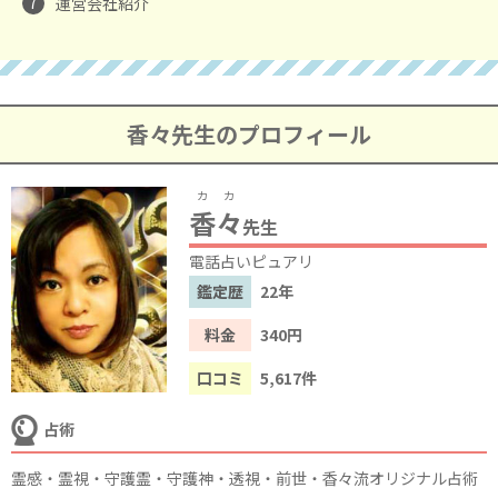
7
運営会社紹介
香々
先生のプロフィール
カカ
香々
先生
電話占いピュアリ
鑑定歴
22年
料金
340円
口コミ
5,617件
占術
霊感・霊視・守護霊・守護神・透視・前世・香々流オリジナル占術