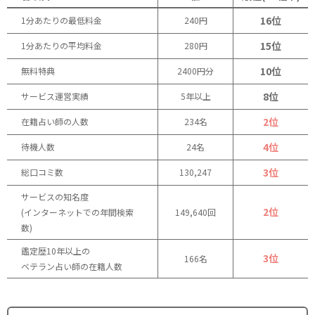
16位
1分あたりの最低料金
240円
15位
1分あたりの平均料金
280円
10位
無料特典
2400円分
8位
サービス運営実績
5年以上
2位
在籍占い師の人数
234名
4位
待機人数
24名
3位
総口コミ数
130,247
サービスの知名度
2位
(インターネットでの年間検索
149,640回
数)
鑑定歴10年以上の
3位
166名
ベテラン占い師の在籍人数