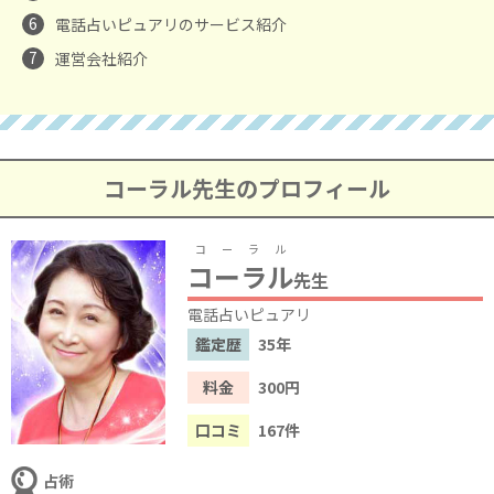
6
電話占いピュアリのサービス紹介
7
運営会社紹介
コーラル先生のプロフィール
コーラル
コーラル
先生
電話占いピュアリ
鑑定歴
35年
料金
300円
口コミ
167件
占術