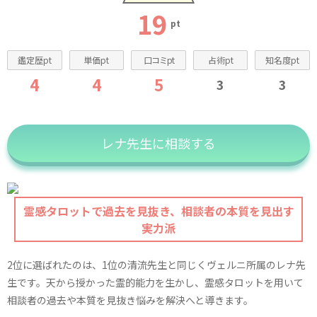
19
pt
鑑定歴pt
単価pt
口コミpt
占術pt
知名度pt
4
4
5
3
3
レナ先生に相談する
霊感タロットで過去を見抜き、相談者の本質を見出す
実力派
2位に選ばれたのは、1位の清流先生と同じくヴェルニ所属のレナ先
生です。天から授かった霊的能力を生かし、霊感タロットを用いて
相談者の過去や本質を見抜き悩みを解決へと導きます。