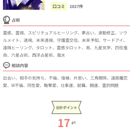
口コミ
2027件
占術
霊感、霊視、スピリチュアルヒーリング、夢占い、波動修正、ソウ
ルメイト、透視、未来透視、守護霊交信、未来予知、サードアイ、
遠隔ヒーリング、タロット、霊感タロット、易、九星気学、四柱推
命、六星占術、西洋占星術、風水
相談内容
出会い、相手の気持ち、不倫、復縁、片思い、三角関係、遠距離恋
愛、W不倫、同性愛、略奪愛、仕事運、就職、開運、霊的問題
合計ポイント
17
pt