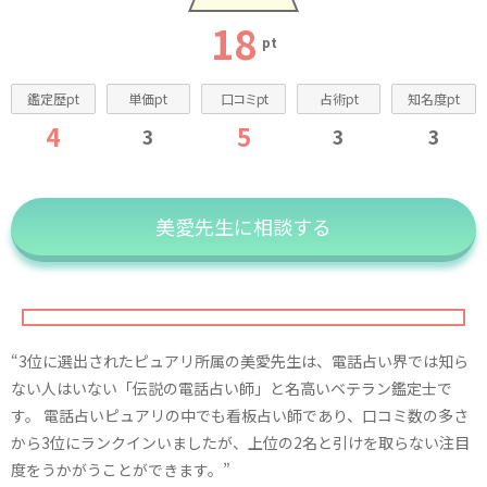
18
pt
鑑定歴pt
単価pt
口コミpt
占術pt
知名度pt
4
5
3
3
3
美愛先生に相談する
“3位に選出されたピュアリ所属の美愛先生は、電話占い界では知ら
ない人はいない「伝説の電話占い師」と名高いベテラン鑑定士で
す。 電話占いピュアリの中でも看板占い師であり、口コミ数の多さ
から3位にランクインいましたが、上位の2名と引けを取らない注目
度をうかがうことができます。”