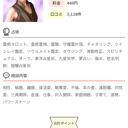
料金
440円
口コミ
3,128件
占術
霊感タロット、霊感霊視、霊聴、守護霊対話、チャネリング、ツイ
ンレイ鑑定、ソウルメイト鑑定、ダウジング、波動修正、スピリチ
ュアル、オーラ、東洋占星術、九星気学、夢占い、風水、姓名判
断、宿曜占星術
相談内容
相性、結婚、離婚、復活愛、略奪愛、不倫、年の差、遠距離、同性
愛、三角関係、金運、仕事、対人関係、家庭問題、子育て、運勢、
パワーストーン
合計ポイント