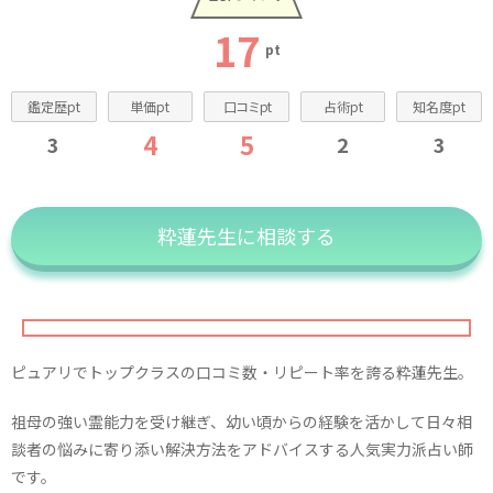
17
pt
鑑定歴pt
単価pt
口コミpt
占術pt
知名度pt
4
5
3
2
3
粋蓮先生に相談する
ピュアリでトップクラスの口コミ数・リピート率を誇る粋蓮先生。
祖母の強い霊能力を受け継ぎ、幼い頃からの経験を活かして日々相
談者の悩みに寄り添い解決方法をアドバイスする人気実力派占い師
です。