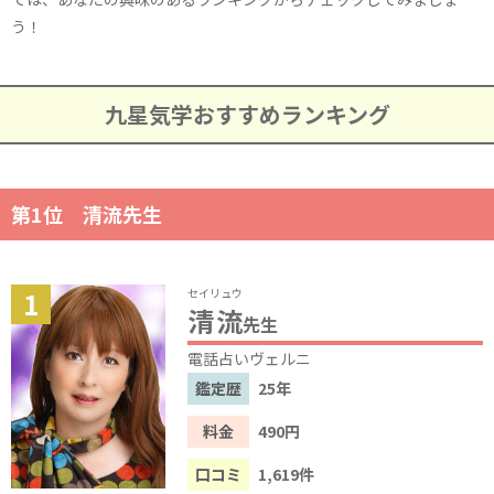
う！
九星気学おすすめランキング
第1位 清流先生
セイリュウ
清流
先生
電話占いヴェルニ
鑑定歴
25年
料金
490円
口コミ
1,619件