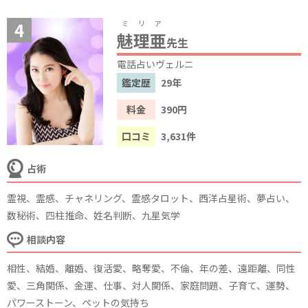
ミリア
魅理亜
先生
電話占いヴェルニ
鑑定歴
29年
料金
390円
口コミ
3,631件
占術
霊視、霊感、チャネリング、霊感タロット、西洋占星術、夢占い、
数秘術、四柱推命、姓名判断、九星気学
相談内容
相性、結婚、離婚、復活愛、略奪愛、不倫、年の差、遠距離、同性
愛、三角関係、金運、仕事、対人関係、家庭問題、子育て、運勢、
パワーストーン、ペットの気持ち