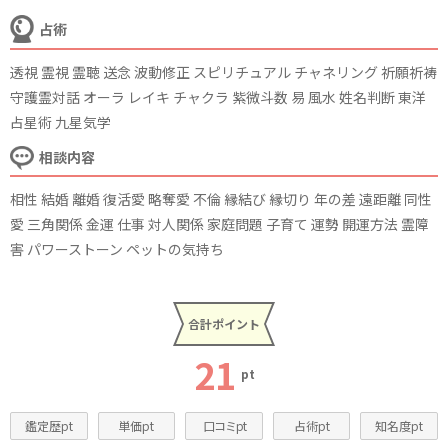
占術
透視 霊視 霊聴 送念 波動修正 スピリチュアル チャネリング 祈願祈祷
守護霊対話 オーラ レイキ チャクラ 紫微斗数 易 風水 姓名判断 東洋
占星術 九星気学
相談内容
相性 結婚 離婚 復活愛 略奪愛 不倫 縁結び 縁切り 年の差 遠距離 同性
愛 三角関係 金運 仕事 対人関係 家庭問題 子育て 運勢 開運方法 霊障
害 パワーストーン ペットの気持ち
合計ポイント
21
pt
鑑定歴pt
単価pt
口コミpt
占術pt
知名度pt