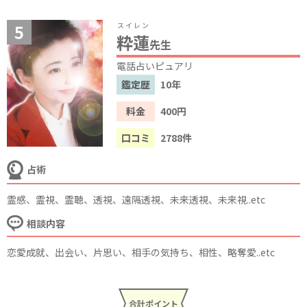
スイレン
粋蓮
先生
電話占いピュアリ
鑑定歴
10年
料金
400円
口コミ
2788件
占術
霊感、霊視、霊聴、透視、遠隔透視、未来透視、未来視..etc
相談内容
恋愛成就、出会い、片思い、相手の気持ち、相性、略奪愛..etc
合計ポイント