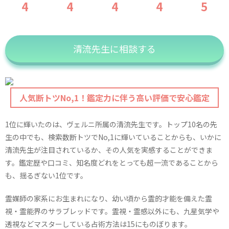
4
4
4
4
5
清流先生に相談する
人気断トツNo,1！鑑定力に伴う高い評価で安心鑑定
1位に輝いたのは、ヴェルニ所属の清流先生です。トップ10名の先
生の中でも、検索数断トツでNo,1に輝いていることからも、いかに
清流先生が注目されているか、その人気を実感することができま
す。鑑定歴や口コミ、知名度どれをとっても超一流であることから
も、揺るぎない1位です。
霊媒師の家系にお生まれになり、幼い頃から霊的才能を備えた霊
視・霊能界のサラブレッドです。霊視・霊感以外にも、九星気学や
透視などマスターしている占術方法は15にものぼります。