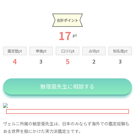
合計ポイント
17
pt
鑑定歴pt
単価pt
口コミpt
占術pt
知名度pt
4
5
3
2
3
魅理亜先生に相談する
ヴェルニ所属の魅里亜先生は、日本のみならず海外での鑑定経験も
ある世界を股にかけた実力派鑑定士です。