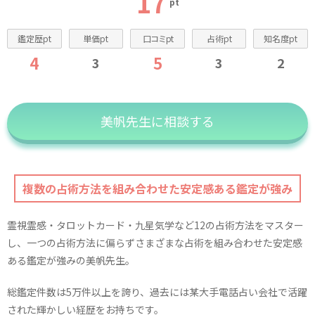
17
pt
鑑定歴pt
単価pt
口コミpt
占術pt
知名度pt
4
5
3
3
2
美帆先生に相談する
複数の占術方法を組み合わせた安定感ある鑑定が強み
霊視霊感・タロットカード・九星気学など12の占術方法をマスター
し、一つの占術方法に偏らずさまざまな占術を組み合わせた安定感
ある鑑定が強みの美帆先生。
総鑑定件数は5万件以上を誇り、過去には某大手電話占い会社で活躍
された輝かしい経歴をお持ちです。