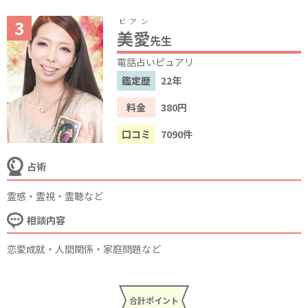
ビアン
美愛
先生
電話占いピュアリ
鑑定歴
22年
料金
380円
口コミ
7090件
占術
霊感・霊視・霊聴など
相談内容
恋愛成就・人間関係・家庭問題など
合計ポイント