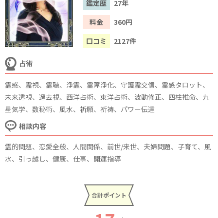
鑑定歴
27年
料金
360円
口コミ
2127件
占術
霊感、霊視、霊聴、浄霊、霊障浄化、守護霊交信、霊感タロット、
未来透視、過去視、西洋占術、東洋占術、波動修正、四柱推命、九
星気学、数秘術、風水、祈願、祈祷、パワー伝達
相談内容
霊的問題、恋愛全般、人間関係、前世/来世、夫婦問題、子育て、風
水、引っ越し、健康、仕事、開運指導
合計ポイント