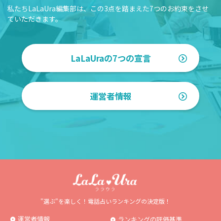
私たちLaLaUra編集部は、この3点を踏まえた7つのお約束をさせ
ていただきます。
LaLaUraの7つの宣言
運営者情報
"選ぶ"を楽しく！電話占いランキングの決定版！
運営者情報
ランキングの評価基準