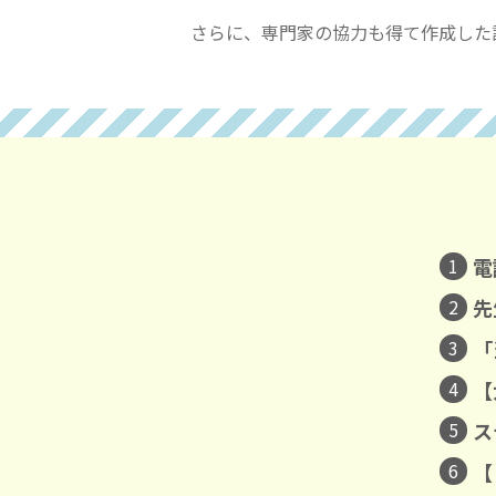
さらに、専門家の協力も得て作成した
1
電
2
先
3
「
4
【
5
ス
6
【